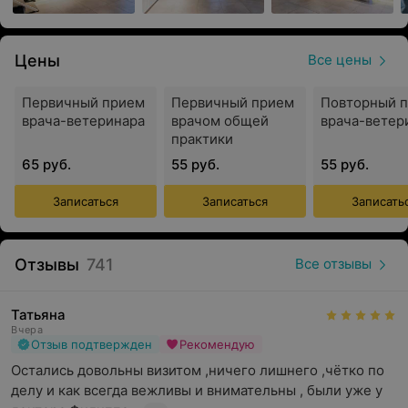
поставить верный диагноз. Также в клинике есть
собственная лаборатория, УЗИ и рентгеновский
аппарат.
Цены
Все цены
Первичный прием
Первичный прием
Повторный 
врача-ветеринара
врачом общей
врача-ветер
Услуги
практики
65 руб.
55 руб.
55 руб.
Хирургия (кастрация, стерилизация и др.)
Стоматология (профессиональная чистка,
Записаться
Записаться
Записать
протезирование)
Онкология (удаление опухоли)
Отзывы
741
Все отзывы
Дерматология
Ортопедия (лечение переломов)
Татьяна
Вчера
Рентген
Отзыв подтвержден
Рекомендую
Остались довольны визитом ,ничего лишнего ,чётко по 
КТ
делу и как всегда вежливы и внимательны , были уже у 
МРТ