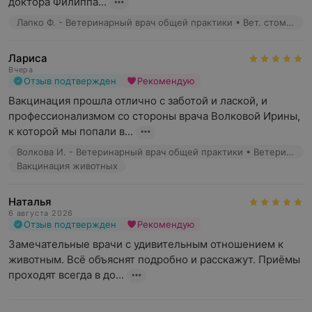
доктора Филиппа...
Эндоскопия
Лапко Ф. - Ветеринарный врач общей практики • Вет. стоматолог
Вакцинация
Лариса
Вчера
Возможна рассрочка по картам «Халва» и «Карта
Отзыв подтвержден
Рекомендую
покупок».
Вакцинация прошла отлично с заботой и лаской, и 
профессионализмом со стороны врача Волковой Ирины, 
Мы несем ответственность за тех, кого вы приручили!
к которой мы попали в...
Записаться в ветеринарную клинику можно по
Волкова И. - Ветеринарный врач общей практики • Ветеринарный УЗ-диагност • Вет. нефролог • Вет. гастроэнтеролог
телефону или онлайн.
Вакцинация животных
Наталья
6 августа 2026
Отзыв подтвержден
Рекомендую
Замечательные врачи с удивительным отношением к 
животным. Всё объяснят подробно и расскажут. Приёмы 
проходят всегда в до...