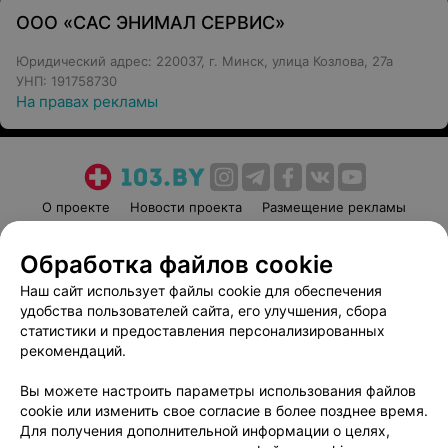
ООО «САС ЭНИМАЛ СЕРВИС»
Юридический адрес: 220037, г. Минск, улица Козлова, 27а
УНП: 191758730
На правах рекламы
О проекте
Новости проекта
Размещение рекламы
Медицинский маркетинг
Публичный договор
Обработка файлов cookie
Пользовательское соглашение
Способы оплаты
Наш сайт использует файлы cookie для обеспечения
Вакансии
Партнеры
удобства пользователей сайта, его улучшения, сбора
Написать руководителю 103.by
статистики и предоставления персонализированных
Написать в поддержку
рекомендаций.
Персональные настройки cookie
Вы можете настроить параметры использования файлов
Обработка персональных данных
cookie или изменить свое согласие в более позднее время.
Для получения дополнительной информации о целях,