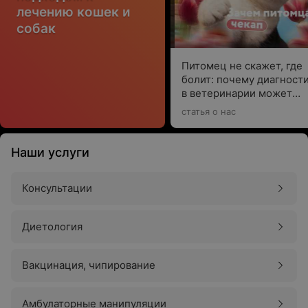
лечению кошек и
собак
Питомец не скажет, где
болит: почему диагност
в ветеринарии может
спасти жизнь
статья о нас
Наши услуги
Консультации
Диетология
Вакцинация, чипирование
Амбулаторные манипуляции